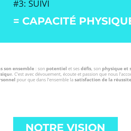
#3: SUIVI
= CAPACITÉ PHYSIQU
ns son ensemble
: son
potentiel
et ses
défis
, son
physique et 
ysiqu
e. C’est avec dévouement, écoute et passion que nous l’ac
rsonnel
pour que dans l’ensemble la
satisfaction de la réussit
NOTRE VISION