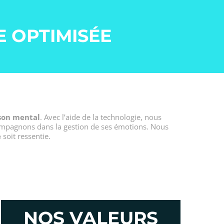
E OPTIMISÉE
son mental
. Avec l’aide de la technologie, nous
compagnons dans la gestion de ses émotions. Nous
e
soit ressentie.
NOS VALEURS