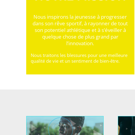
Nous inspirons la jeunesse à progresser
dans son rêve sportif, à rayonner de tout
son potentiel athlétique et à s’éveiller à
quelque chose de plus grand par
l’innovation.
Nous traitons les blessures pour une meilleure
qualité de vie et un sentiment de bien-être.