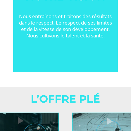
Nous entraînons et traitons des résultats
dans le respect. Le respect de ses limites
et de la vitesse de son développement.
Nous cultivons le talent et la santé.
L’OFFRE PLÉ